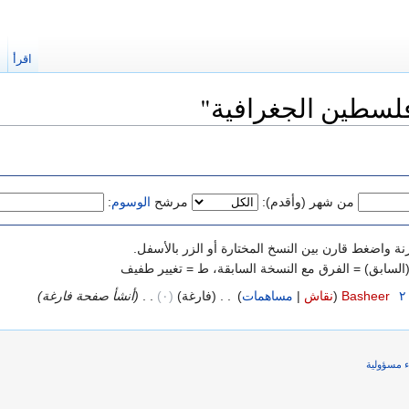
اقرأ
ا
فلسطين الجغرافية"
من شهر (وأقدم):
مرشح
الوسوم
:
نة واضغط قارن بين النسخ المختارة أو الزر بالأسفل.
 (السابق) = الفرق مع النسخة السابقة، ط = تغيير طفيف
‏
Basheer
(
نقاش
|
مساهمات
)
‏
. .
(فارغة)
(٠)
‏
. .
(أنشأ صفحة فارغة)
ء مسؤولية