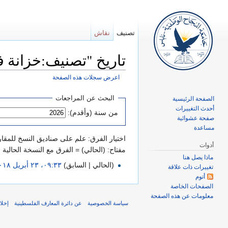
تصنيف
نقاش
تاريخ "تصنيف:خزانة 
اعرض سجلات هذه الصفحة
اذهب إلى:
تصفح
،
ابحث
البحث عن المراجعات
الصفحة الرئيسية
أحدث التغييرات
من سنة (وأقدم):
صفحة عشوائية
مساعدة
اختيار الفرق: علم على صناديق النسخ للمقار
أدوات
مفتاح: (الحالي) = الفرق مع النسخة الحالية
ماذا يصل هنا
(الحالي | السابق)
٠٩:٣٣، ٢٣ أبريل ٢٠١٨
تغييرات ذات علاقة
أتوم
الصفحات الخاصة
معلومات عن هذه الصفحة
سياسة الخصوصية
عن دائرة المعارف الفلسطينية
إخلا