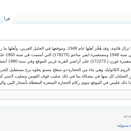
اقرأ
ا
قرية.‏
ء مسؤولية