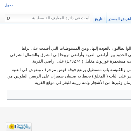
دخول
بحث
عرض المصدر
التاريخ
‎مستعمرة ‏شومرا (176276) التي أسست في سنة 1948 ومستعمرة ‏ايفن مناحم (178275)‏‎ ‎التي أسست في ‏سنة 1960 على الحدود بين أراضي القرية وأراضي تربيخا إلى الشرق‎ ‎والشمال الشرقي
ولم يبق من معالم القرية اليوم سوى كنيسة الروم الكاثوليك وهي بناء من الحجارة ذو سطح‎ ‎مستو يعلوه برج مستطيل للجرس ‏وللكنيسة باب مستطيل يرتفع فوقه قوس مزخرف ونقوش في‎ ‎العتبة
‏التي تعلوه وفي الواجهة الرئيسية تشكيلة من الصلبان كل منها في ‏مشكاة بما‎ ‎في ذلك صليب فوف ‏القوس وصليب لاتيني كبير على الباب ( المغلق) يحيط به صليبان‎ ‎صغيران على الربعين العلويين ‏من