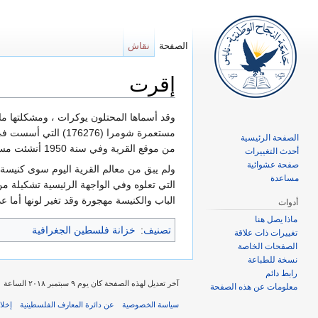
الصفحة
نقاش
إقرت
اذهب إلى:
تصفح
،
ابحث
الصفحة الرئيسية
من ‏موقع ‏القرية وفي سنة 1950 أنشئت مستعمرة غورن ( 172273) على‎ ‎أراضي القرية غربي الموقع وفي ‏سنة 1980 أنشئت ‏مستعمرة غورنوث هغليل ( 173274) على‎ ‎أراضي القرية.‏
أحدث التغييرات
صفحة عشوائية
مساعدة
‏الباب والكنيسة مهجورة وقد تغير لونها أما عدا‎ ‎ذلك فليس في الموقع سوى ركام الحجارة المبعثرة ‏المغطاة بأشجار التين والرمان ‏وغيرها‎ ‎من الأشجار وثمة زريبة للبقر في موقع ال
أدوات
ماذا يصل هنا
تصنيف
:
خزانة فلسطين الجغرافية
تغييرات ذات علاقة
الصفحات الخاصة
نسخة للطباعة
رابط دائم
آخر تعديل لهذه الصفحة كان يوم ٩ سبتمبر ٢٠١٨ الساعة ١٢:١١.
معلومات عن هذه الصفحة
سياسة الخصوصية
عن دائرة المعارف الفلسطينية
إخلا