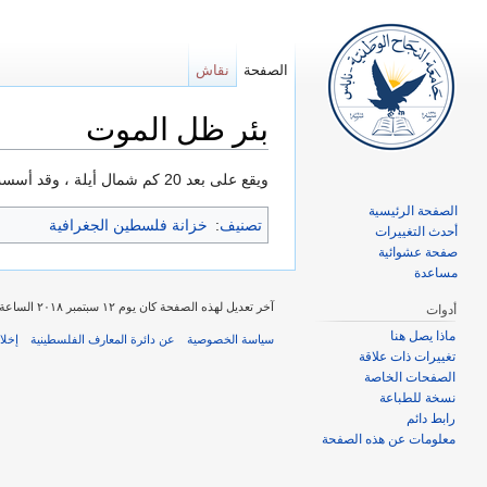
الصفحة
نقاش
بئر ظل الموت
اذهب إلى:
تصفح
،
ابحث
ويقع على بعد 20 كم شمال أيلة ، وقد أسست فيه اليوم مزرعة باسم بئر اوروا‎ .
الصفحة الرئيسية
تصنيف
:
خزانة فلسطين الجغرافية
أحدث التغييرات
صفحة عشوائية
مساعدة
آخر تعديل لهذه الصفحة كان يوم ١٢ سبتمبر ٢٠١٨ الساعة ٠٨:٥١.
أدوات
ماذا يصل هنا
سياسة الخصوصية
عن دائرة المعارف الفلسطينية
إخلا
تغييرات ذات علاقة
الصفحات الخاصة
نسخة للطباعة
رابط دائم
معلومات عن هذه الصفحة