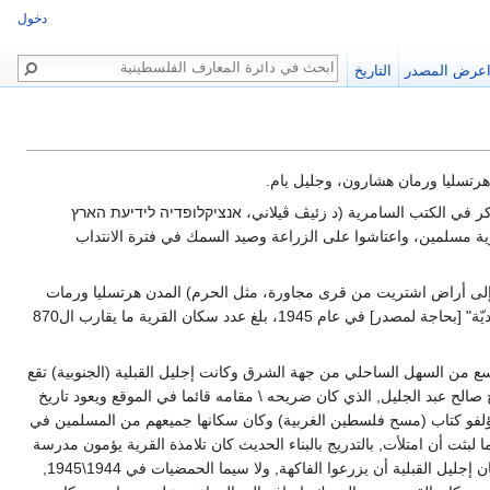
دخول
بحث
عرض المصدر
التاريخ
كر في الكتب ‏السامرية (د زئيڤ ڤيلاني، אנציקלופדיה לידיעת הארץ
تم حفظه في ‏اسم القرية كان سكان القرية مسلمين، واعتاشوا على الزراعة وصيد السمك في فترة الانتداب
يها (بالإضافة إلى ‏أراض اشتريت من قرى مجاورة، مثل الحرم) المدن هرتسليا ورمات
هشارون ‏‏(وقتها، كانت حارة باسم "عير هشالوم") وجليل يام ‏وصفت العلاقات بين السكان العرب والمستوطنين ‏اليهود بأنها "وديّة" [بحاجة لمصدر] في عام 1945، بلغ عدد سكان القرية ما ‏يقارب ال870
ن ‏السهل الساحلي من جهة الشرق وكانت إجليل القبلية ‏‏(الجنوبية) تقع
شيخ صالح عبد الجليل, الذي كان ضريحه \ مقامه قائما في ‏الموقع ويعود ‏تاريخ
القبلية ضريحه إلى نهاية القرن التاسع عشر على الأقل فهي ملحوظة على ‏خريطة المنطقة التي رسمها سنة 1881 ‏مؤلفو كتاب (مسح فلسطين الغربية) وكان سكانها جميعهم ‏من المسلمين في
ثت أن امتلأت, بالتدريج بالبناء الحديث كان ‏تلامذة القرية ‏يؤمون مدرسة
إجليل الشمالية وكان عدد تلامذة القريتين نحو 64 تلميذا في سنة 1945 ‏ولقد أتاحت طبيعة المنطقة ذات التربة ‏الرملية, لسكان إجليل القبلية أن يزرعوا الفاكهة, ولا سيما ‏الحمضيات في 1944\1945,