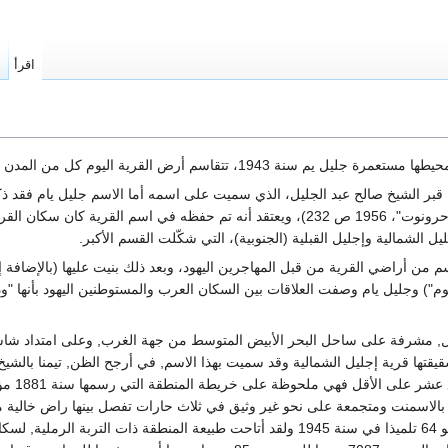
اقرأ
ا
لقرية ‏اليوم كل من المدن هرتسليا ‏ورمان هشارون، وجليل يام.‏
قبر الشيخ صالح عبد الجليل، الذي سميت على اسمه أما ‏الاسم جليل يام فقد ذ
‏‏(الموسوعة لمعرفة البلاد)، إصدار "يديعوت أحرونوت"، 1956 ص ‏‏232)، ويعتقد أنه 
يل الشمالية وإجليل القبلية (الجنوبية)، التي شكّلت القسم الأكبر.‏
ن القرن ال20 تم شراء قسم من أراضي القرية من قبل المهاجرين اليهود، وبعد ذلك ‏بنيت عل
, مشرفة على ساحل البحر الأبيض المتوسط ‏من جهة الغرب, وعلى امتداد شاسع م
بي من شقيقتها قرية إجليل ‏الشمالية وقد سميت ‏بهذا الاسم, في أرجح الظن, تيمنا بال
إجليل 
الاسمنت ‏ومتجمعة على نحو غير ‏وثيق في ثلاث حارات تفصل بينها راض خالية ما لب