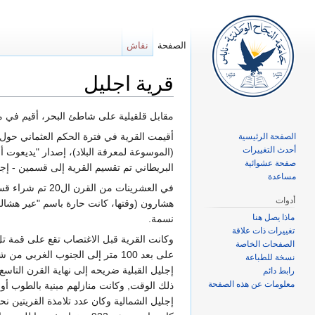
الصفحة
نقاش
قرية اجليل
اذهب إلى:
تصفح
،
ابحث
مقابل قلقيلية على شاطئ البحر، أقيم في محيطها مستعمرة جليل يم سنة 1943، تتقاسم أرض ا
أقيمت القرية في فترة الحكم العثماني حول 
الصفحة الرئيسية
أحدث التغييرات
صفحة عشوائية
‏البريطاني ‏تم تقسيم القرية إلى قسمين - إجل
مساعدة
في العشرينات م
أدوات
ماذا يصل هنا
نسمة.‏
تغييرات ذات علاقة
وكانت القرية قبل الاغتصاب تقع على قمة تل
الصفحات الخاصة
على بعد 100 متر إلى الجنوب الغر
نسخة للطباعة
رابط دائم
معلومات عن هذه الصفحة
ذلك الوقت, وكانت منازلهم مبنية بالطوب أو ب