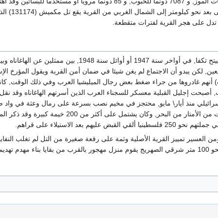
كان ما مجموعه 923 دونما مخصصا ‏للحمضيات الموز, و 7087 ‏دونما للحبو
 تدل على هجر القرية ‏لفترات متقطعة.‏
ورد في (تاريخ الهاغاناه)أن اجتماعا عقد في بيتح تكفا, 
) أنهم غادروها من جراء ضغط بعض ‏رجال الميليشيا العرب وفي ذلك ‏الوقت, كانت
إسرائيلي منذ أيار\ مايو, محتجز في ‏مخيم نصب بسرعة على رمال ‏وعثة في واد صغي
عن طريق تل أبيب- حيفا, على بعد بضع ‏مئات من ا
هم بعد الاستيلاء ‏على قراهم.
ومن العسير تمييز القرية الأصلية وثمة على رقعة صغيرة ‏من التل لم تغلب النفاي
ا كاملا.