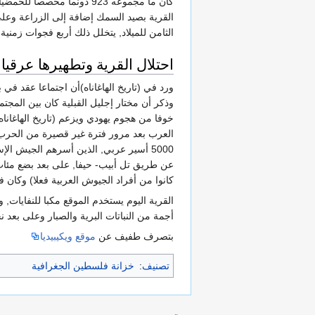
الثامن للميلاد, يتخلل ذلك أربع ‏فجوات زمنية
احتلال القرية وتطهيرها عرقيا
خوفا من هجوم يهودي ويزعم (تاريخ الهاغاناه
5000 أسير عربي, الذين أسرهم الجيش ال
كانوا من أفراد الجيوش العربية فعلا) وكان في جملتهم نحو 250 فلسطينيا ألقي ‏القبض علي
القرية اليوم يستخدم الموقع مكبا للنفايات, 
‏أجمة من النباتات البرية والصبار وعلى بعد نحو 100 متر ‏شرقي الصهريج يقوم منزل مهجور ‏بالقرب من بقايا بناء مهدم تهديم
بتصرف طفيف عن
موقع ويكيبيديا
تصنيف
:
خزانة فلسطين الجغرافية