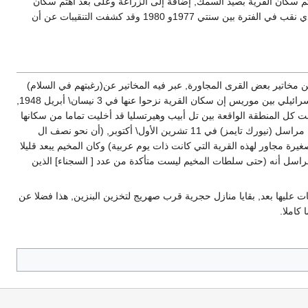
ب, و 85 دونما مرويا أو مستخدما للبساتين وقد اهتم سكان القرية بصيد السمك, إضافة ‏إلى ‏الزراعة وعلى بعد اهتم سكان
القرية بصيد السمك إضافة إلى الزراعة وعلى بعد نحو كيلومتر إلى ‏الشمال الغربي من القرية يقع تل ‏مكميش (131174) الذي نقب في الفترة بين سنتي 1977و 1980 ‏وقد كشفت التنقيبات عن أن
في أواخر سنة 1947 أو أوائل سنة 1948, ‏بين ممثلين عن الهاغاناه وبين ‏مخاتير بعض القرى المجاورة, عبر فيه المخاتير عن(رغبتهم في ‏السلام)
وذكر أن مختار إجليل القبلية كان بين المجتمعين, لكن يبدو ‏أن الاجتماع لم يغن شيئا في ‏ضمان أمن القرية ويقول المؤرخ الإسرائيلي بين موريس إن سكان القرية نزحوا عنها في 3 نيسان\ ‏‏أبريل 1948,
 كل المنطقة الواقعة بين تل أبيب وهيرتسليا قد أخليت ‏تماما من سكانها
العرب بعد مرور فترة غير قصيرة من الحرب, ‏أصبحت إجليل القبلية معسكر ‏للسجناء العرب الذين أسرتهم الهاغاناه وقد نقل مراسل (نيورك تايمز) في 11 تشرين الأول\ أكتوبر, ‏‏‏(أن نحو نصف ال
رة مجاور لهذه القرية التي كانت ذات يوم عربية) ‏وكان المخيم يبعد قليلا
لأمتار من البحر, وكان ‏يشتمل على أكثر من 200 خيمة كبيرة وقد ذكر المراسل أنه (حتى سلطات المخيم ليست متأكدة من ‏‏عدد [ السجناء] الذين
ات عليها ‏بعد, بقايا منازل حجرية قرب صهريج لتخزين البنزين, هذا فضلا عن